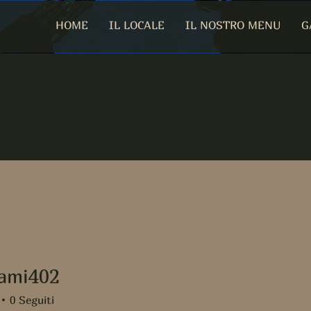
HOME
IL LOCALE
IL NOSTRO MENU
G
ami402
402
0
Seguiti