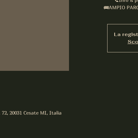
📞Info & p
🚌AMPIO PARC
La regis
Scop
, 72, 20031 Cesate MI, Italia